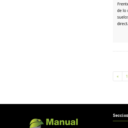
Frent
de lo 
suelos
direct
«
1
Seccio