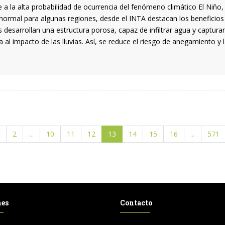
e a la alta probabilidad de ocurrencia del fenómeno climático El Niño
normal para algunas regiones, desde el INTA destacan los beneficios de
 desarrollan una estructura porosa, capaz de infiltrar agua y capturar
a al impacto de las lluvias. Así, se reduce el riesgo de anegamiento y
2
...
10
11
12
13
14
15
16
...
571
nes
Contacto