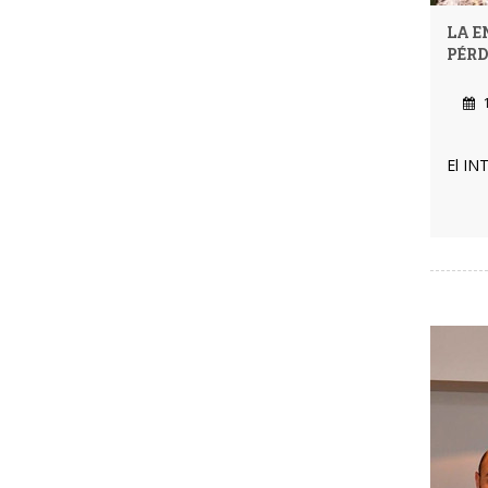
LA E
PÉRD
1
El IN