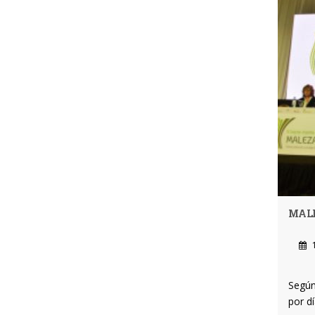
MALE
1
Según 
por d