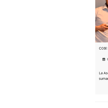
CON 
0
La Aso
sumar