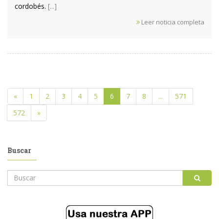
cordobés.
[...]
Leer noticia completa
«
1
2
3
4
5
6
7
8
...
571
572
»
Buscar