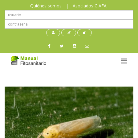
Quiénes somos
|
Asociados CIAFA