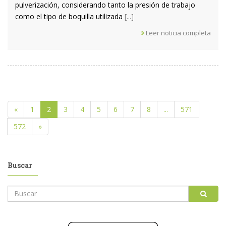
pulverización, considerando tanto la presión de trabajo
como el tipo de boquilla utilizada
[...]
Leer noticia completa
«
1
2
3
4
5
6
7
8
...
571
572
»
Buscar