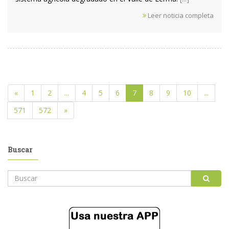
Leer noticia completa
«
1
2
...
4
5
6
7
8
9
10
...
571
572
»
Buscar