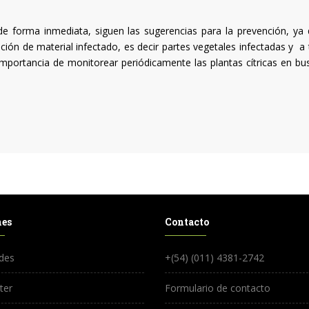
 de forma inmediata, siguen las sugerencias para la prevención, ya 
ión de material infectado, es decir partes vegetales infectadas y a 
importancia de monitorear periódicamente las plantas cítricas en bu
nes
Contacto
des
+(54) (011) 4381-2742
ter
Formulario de contacto