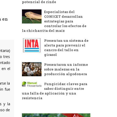
potencial de rinde
Especialistas del
CONICET desarrollan
a en
estrategias para
controlar los efectos de
la chicharrita del maíz
Presentan un sistema de
alerta para prevenir el
cancro del tallo en
taria)
girasol
o tres
antado
Presentaron un informe
 en el
sobre malezas en la
producción algodonera
rse la
Fungicidas: claves para
saber distinguir entre
ón fue
una falla de aplicación y una
resistencia
s y la
aso de