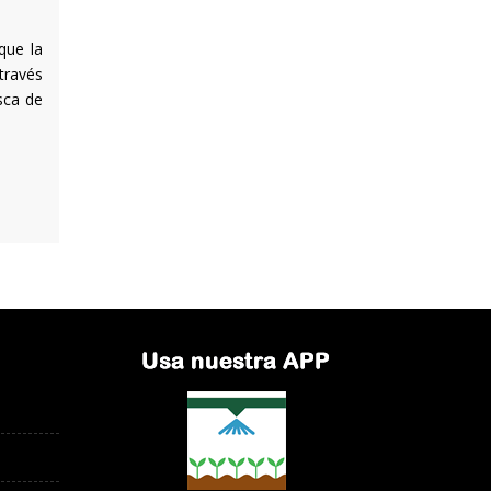
que la
través
sca de