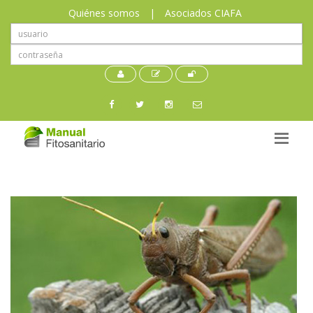
Quiénes somos
|
Asociados CIAFA