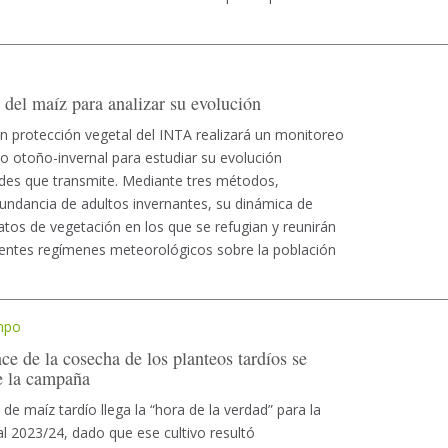
 del maíz para analizar su evolución
en protección vegetal del INTA realizará un monitoreo
do otoño-invernal para estudiar su evolución
des que transmite. Mediante tres métodos,
bundancia de adultos invernantes, su dinámica de
ratos de vegetación en los que se refugian y reunirán
erentes regímenes meteorológicos sobre la población
mpo
e de la cosecha de los planteos tardíos se
de la campaña
de maíz tardío llega la “hora de la verdad” para la
l 2023/24, dado que ese cultivo resultó