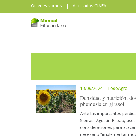
Quiénes somos
|
Asociados CIAFA
13/06/2024 | TodoAgro
Densidad y nutrición, dos
phomosis en girasol
Ante las importantes pérdid
Sierras, Agustín Bilbao, as
consideraciones para atacar
necesario “implementar mod