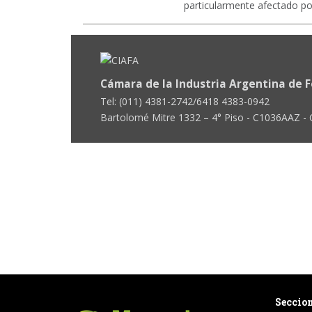
particularmente afectado po
Cámara de la Industria Argentina de F
Tel: (011) 4381-2742/6418 4383-0942
Bartolomé Mitre 1332 – 4° Piso - C1036AAZ -
Seccio