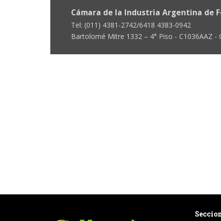
Cámara de la Industria Argentina de F
Tel: (011) 4381-2742/6418 4383-0942
Bartolomé Mitre 1332 – 4° Piso - C1036AAZ -
Seccio